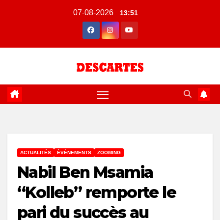
Skip
07-08-2026
13:51
to
content
ACTUALITÉS
ÈVÈNEMENTS
ZOOMING
Nabil Ben Msamia
“Kolleb” remporte le
pari du succès au