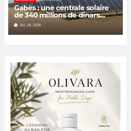
Gabès : une centrale solaire
de 340 millions de dinars
pour renforcer la transition
JUL 29, 2026
énergétique et créer 400
emplois