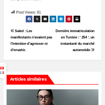
Post Views:
91
Post
Saïed : Les
Dernière immatriculation
manifestants n’avaient pas
en Tunisie : ‘ 254 ‘, un
navigation
l’intention d’agresser ni
instantané du marché
d’envahir.
automobile
Articles similaires