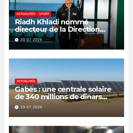
ACTUALITÉS
SPORT
Riadh Khladi nommé
directeur de la Direction
Nationale de l’Arbitrage
30-07-2026
ACTUALITÉS
Gabès : une centrale solaire
de 340 millions de dinars
pour renforcer la transition
29-07-2026
énergétique et créer 400
emplois