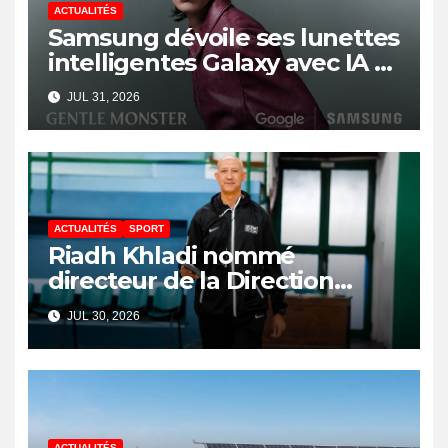
ACTUALITÉS
Samsung dévoile ses lunettes
intelligentes Galaxy avec IA et
Gemini
JUL 31, 2026
ACTUALITÉS
SPORT
Riadh Khladi nommé
directeur de la Direction
Nationale de l’Arbitrage
JUL 30, 2026
ACTUALITÉS