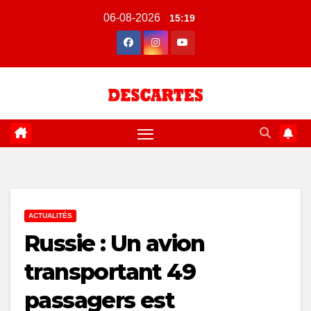
Skip
06-08-2026
15:19
to
content
ACTUALITÉS
Russie : Un avion
transportant 49
passagers est