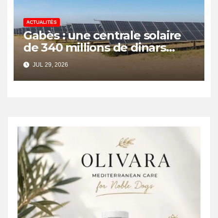
ACTUALITÉS
Gabès : une centrale solaire
de 340 millions de dinars
pour renforcer la transition
JUL 29, 2026
énergétique et créer 400
emplois