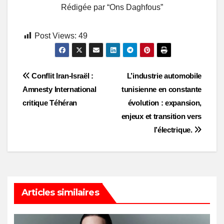
Rédigée par “Ons Daghfous”
Post Views:
49
Post
Conflit Iran-Israël :
L’industrie automobile
Amnesty International
tunisienne en constante
navigation
critique Téhéran
évolution : expansion,
enjeux et transition vers
l’électrique.
Articles similaires