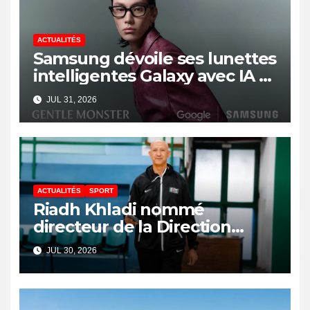
ACTUALITÉS
Samsung dévoile ses lunettes
intelligentes Galaxy avec IA et
Gemini
JUL 31, 2026
ACTUALITÉS
SPORT
Riadh Khladi nommé
directeur de la Direction
Nationale de l’Arbitrage
JUL 30, 2026