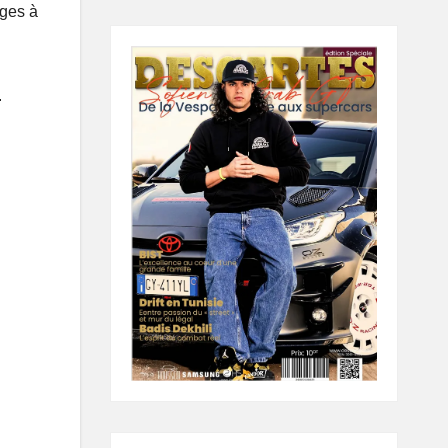
ages à
.