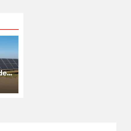
de
is