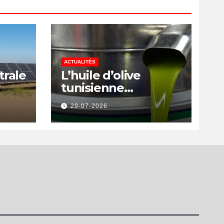
ACTUALITÉS
trale
L’huile d’olive
tunisienne
rs
préservée des
29-07-2026
a
nouvelles surtaxes
américaines de
Donald Trump
is