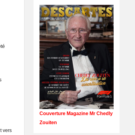
été
s
Couverture Magazine Mr Chedly
Zouiten
t vers