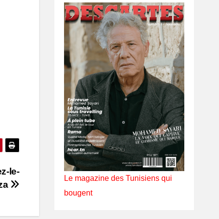
z-le-
Le magazine des Tunisiens qui
aza
bougent