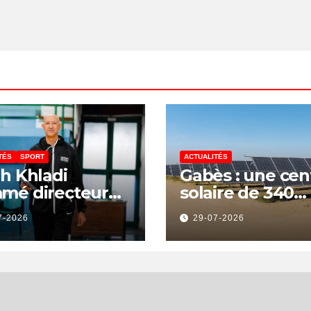
TÉS
SPORT
ACTUALITÉS
h Khladi
Gabès : une cen
mé directeur
solaire de 340
a Direction
millions de dina
7-2026
29-07-2026
onale de
pour renforcer l
bitrage
transition
énergétique et
créer 400 emplo