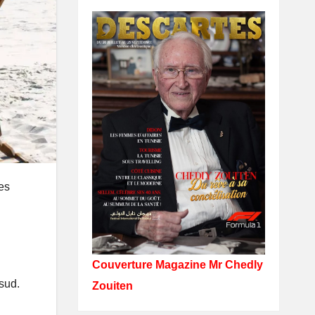
les
Couverture Magazine Mr Chedly
 sud.
Zouiten