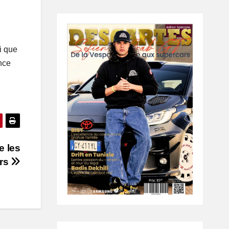
i que
nce
e les
ars