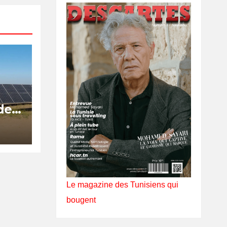
de
is
Le magazine des Tunisiens qui
bougent