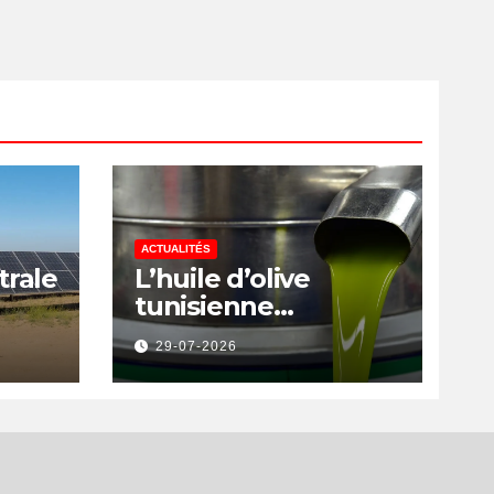
ACTUALITÉS
trale
L’huile d’olive
tunisienne
rs
préservée des
29-07-2026
a
nouvelles surtaxes
américaines de
Donald Trump
is