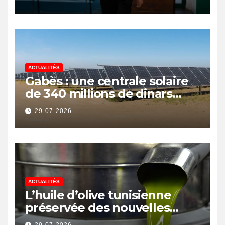
ACTUALITÉS
Gabès : une centrale solaire
de 340 millions de dinars
pour renforcer la transition
29-07-2026
énergétique et créer 400
emplois
ACTUALITÉS
L’huile d’olive tunisienne
préservée des nouvelles
surtaxes américaines de