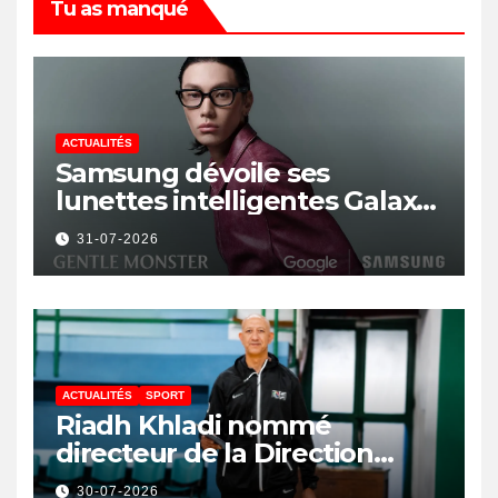
Tu as manqué
ACTUALITÉS
Samsung dévoile ses
lunettes intelligentes Galaxy
avec IA et Gemini
31-07-2026
ACTUALITÉS
SPORT
Riadh Khladi nommé
directeur de la Direction
Nationale de l’Arbitrage
30-07-2026