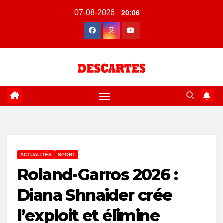
Skip
07-08-2026
20:06
to
content
ACTUALITÉS
SPORT
Roland-Garros 2026 :
Diana Shnaider crée
l’exploit et élimine