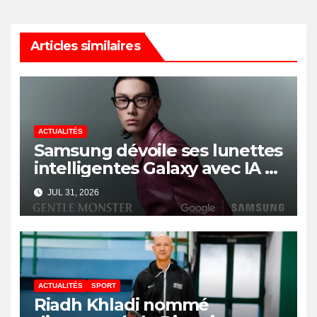
Articles similaires
ACTUALITÉS
Samsung dévoile ses lunettes
intelligentes Galaxy avec IA et
Gemini
JUL 31, 2026
ACTUALITÉS
SPORT
Riadh Khladi nommé