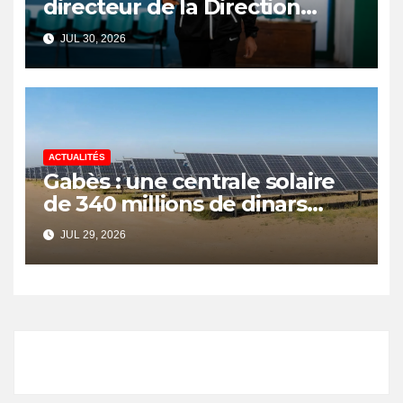
directeur de la Direction
Nationale de l’Arbitrage
JUL 30, 2026
ACTUALITÉS
Gabès : une centrale solaire
de 340 millions de dinars
pour renforcer la transition
JUL 29, 2026
énergétique et créer 400
emplois