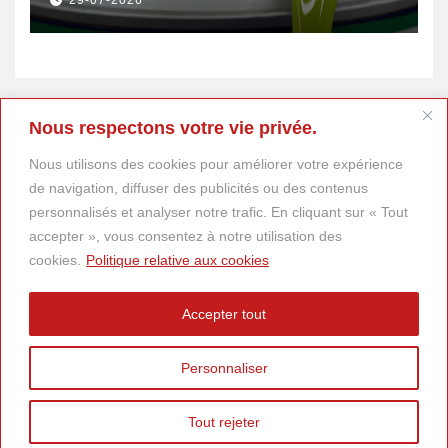
29-07-2026
Donald Trump
Nous respectons votre vie privée.
Nous utilisons des cookies pour améliorer votre expérience
de navigation, diffuser des publicités ou des contenus
personnalisés et analyser notre trafic. En cliquant sur « Tout
accepter », vous consentez à notre utilisation des
cookies.
Politique relative aux cookies
Accepter tout
Personnaliser
Tout rejeter
© 2025
DESCARTES Magazine