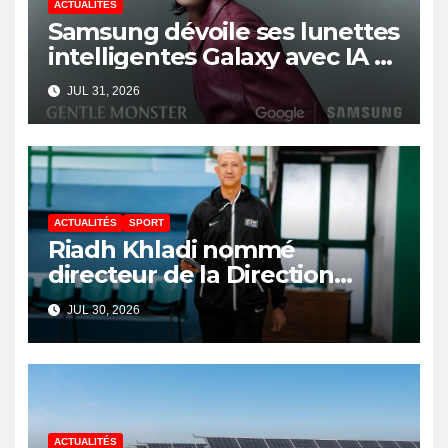
ACTUALITÉS
Samsung dévoile ses lunettes
intelligentes Galaxy avec IA et
Gemini
JUL 31, 2026
ACTUALITÉS
SPORT
Riadh Khladi nommé
directeur de la Direction
Nationale de l’Arbitrage
JUL 30, 2026
ACTUALITÉS