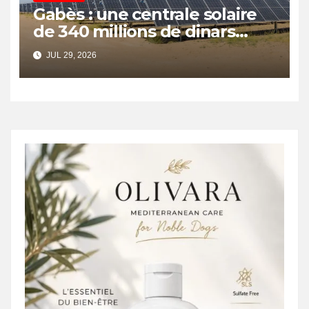
Gabès : une centrale solaire
de 340 millions de dinars
pour renforcer la transition
JUL 29, 2026
énergétique et créer 400
emplois