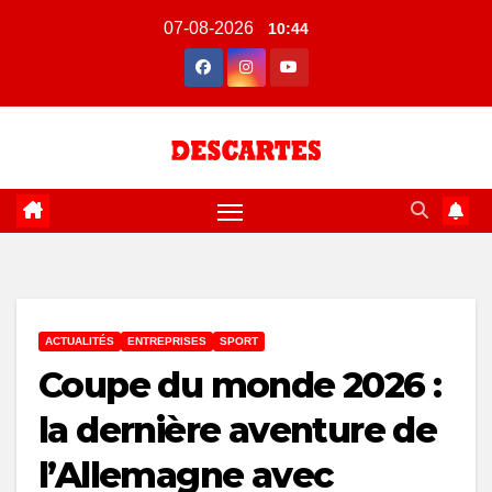
Skip
07-08-2026
10:44
to
content
ACTUALITÉS
ENTREPRISES
SPORT
Coupe du monde 2026 :
la dernière aventure de
l’Allemagne avec