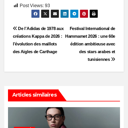
Post Views:
93
Post
De l’Adidas de 1978 aux
Festival International de
créations Kappa de 2026 :
Hammamet 2026 : une 60e
navigation
l’évolution des maillots
édition ambitieuse avec
des Aigles de Carthage
des stars arabes et
tunisiennes
Articles similaires