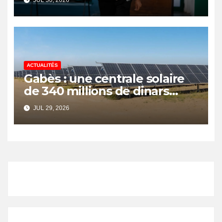
ACTUALITÉS
Gabès : une centrale solaire
de 340 millions de dinars
pour renforcer la transition
JUL 29, 2026
énergétique et créer 400
emplois