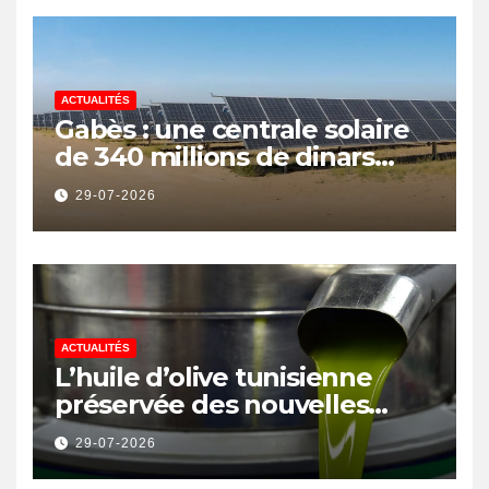
ACTUALITÉS
Gabès : une centrale solaire
de 340 millions de dinars
pour renforcer la transition
29-07-2026
énergétique et créer 400
emplois
ACTUALITÉS
L’huile d’olive tunisienne
préservée des nouvelles
surtaxes américaines de
29-07-2026
Donald Trump