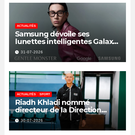
ACTUALITÉS
Samsung dévoile ses
lunettes intelligentes Galaxy
avec IA et Gemini
31-07-2026
ACTUALITÉS
SPORT
Riadh Khladi nommé
directeur de la Direction
Nationale de l’Arbitrage
30-07-2026