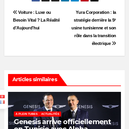
Post
Voiture : Luxe ou
Yura Corporation : la
Besoin Vital ? La Réalité
stratégie derrière la 5ᵉ
navigation
d’Aujourd’hui
usine tunisienne et son
rôle dans la transition
électrique
Articles similaires
A PLEIN TUBES
ACTUALITÉS
Genesis arrive officiellement
en Tunisie avec Alpha