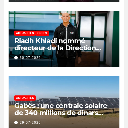
ACTUALITÉS
SPORT
Riadh Khladi nommé
directeur de la Direction
Nationale de l’Arbitrage
30-07-2026
ACTUALITÉS
Gabès : une centrale solaire
de 340 millions de dinars
pour renforcer la transition
29-07-2026
énergétique et créer 400