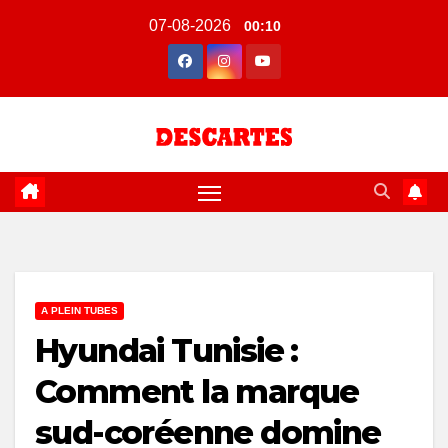
Skip
07-08-2026
00:10
to
content
A PLEIN TUBES
Hyundai Tunisie :
Comment la marque
sud-coréenne domine