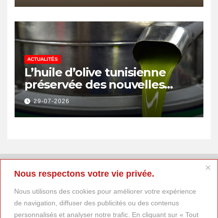
emplois
ACTUALITÉS
L’huile d’olive tunisienne
préservée des nouvelles
surtaxes américaines de
29-07-2026
Donald Trump
Nous respectons votre vie privée.
Nous utilisons des cookies pour améliorer votre expérience
de navigation, diffuser des publicités ou des contenus
personnalisés et analyser notre trafic. En cliquant sur « Tout