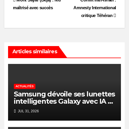
Post
maîtrisé avec succès
Amnesty International
navigation
critique Téhéran
Articles similaires
ACTUALITÉS
Samsung dévoile ses lunettes
intelligentes Galaxy avec IA et
Gemini
JUL 31, 2026