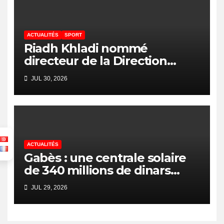
ACTUALITÉS
SPORT
Riadh Khladi nommé
directeur de la Direction
Nationale de l’Arbitrage
JUL 30, 2026
ACTUALITÉS
Gabès : une centrale solaire
de 340 millions de dinars
pour renforcer la transition
JUL 29, 2026
énergétique et créer 400
emplois