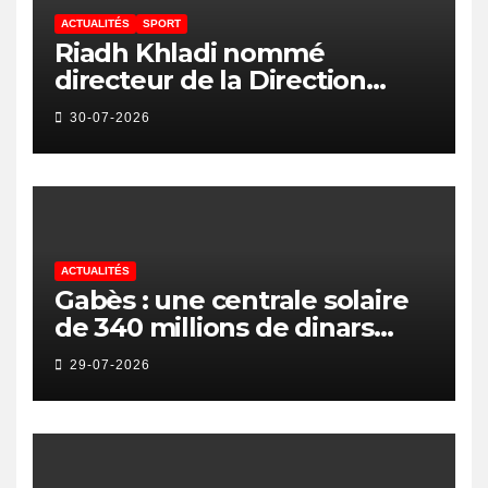
ACTUALITÉS
SPORT
Riadh Khladi nommé
directeur de la Direction
Nationale de l’Arbitrage
30-07-2026
ACTUALITÉS
Gabès : une centrale solaire
de 340 millions de dinars
pour renforcer la transition
29-07-2026
énergétique et créer 400
emplois