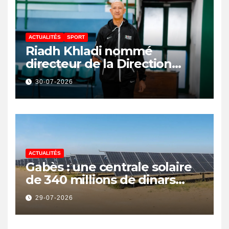
ACTUALITÉS
SPORT
Riadh Khladi nommé
directeur de la Direction
Nationale de l’Arbitrage
30-07-2026
ACTUALITÉS
Gabès : une centrale solaire
de 340 millions de dinars
pour renforcer la transition
29-07-2026
énergétique et créer 400
emplois