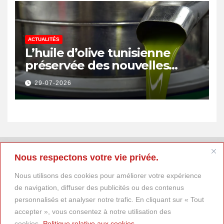
ACTUALITÉS
L’huile d’olive tunisienne
préservée des nouvelles
surtaxes américaines de
29-07-2026
Donald Trump
Nous respectons votre vie privée.
Nous utilisons des cookies pour améliorer votre expérience
de navigation, diffuser des publicités ou des contenus
personnalisés et analyser notre trafic. En cliquant sur « Tout
accepter », vous consentez à notre utilisation des
cookies.
Politique relative aux cookies