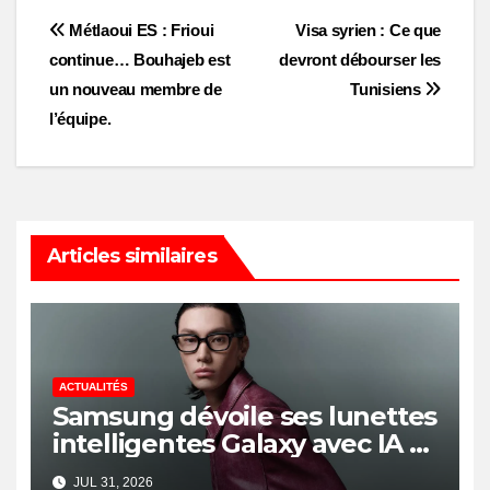
Post
Métlaoui ES : Frioui
Visa syrien : Ce que
continue… Bouhajeb est
devront débourser les
navigation
un nouveau membre de
Tunisiens
l’équipe.
Articles similaires
ACTUALITÉS
Samsung dévoile ses lunettes
intelligentes Galaxy avec IA et
Gemini
JUL 31, 2026