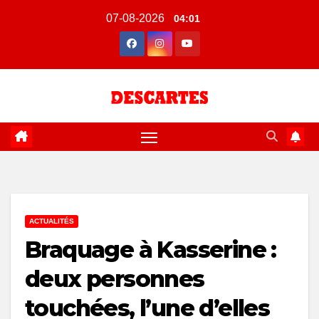
Skip
07-08-2026
04:01
to
content
ACTUALITÉS
Braquage à Kasserine :
deux personnes
touchées, l’une d’elles