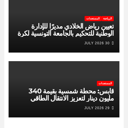
الرياضة
المستجدات
تعيين رياض الخلادي مديرًا للإدارة
الوطنية للتحكيم بالجامعة التونسية لكرة
السلة
30 JULY 2026
المستجدات
قابس: محطة شمسية بقيمة 340
مليون دينار لتعزيز الانتقال الطاقي
وخلق 400 موطن شغل
29 JULY 2026