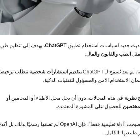
يث جديد لسياسات استخدام تطبيق
ChatGPT
، يهدف إلى تنظيم طري
مثل
الطب والقانون والمال
.
 يُسمح لـ ChatGPT
بتقديم استشارات شخصية تتطلب ترخيصاً
مان الاستخدام الآمن والمسؤول للتقنيات الذكية.
 نظرية
في هذه المجالات، دون أن يحل محل الأطباء أو المحامين أو
لمختصين
للحصول على المشورة المعتمدة.
ورغم أن بعض التقارير الإعلامية أشارت إلى أن المنصة أصبحت “أداة تعليمية فقط”، فإن OpenAI لم تصفها رسميًا
طبيعتها بالكامل.