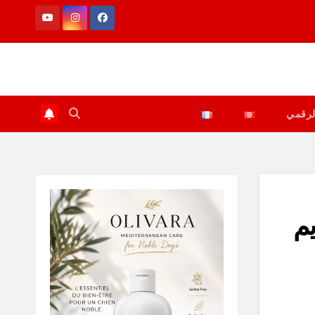
لرقمي
نع تقديم