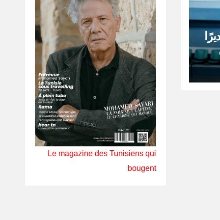
رًا
Le magazine des Tunisiens qui
bougent