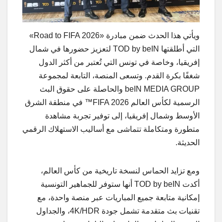
ويأتي هذا الحدث ضمن مبادرة «Road to FIFA 2026»
التي أطلقتها TOD by beIN لتعزيز حضورها في شمال
إفريقيا، وخاصة في تونس التي تُعتبر من أكثر الدول
شغفًا بكرة القدم. وتسعى المنصة، التابعة لمجموعة
beIN MEDIA GROUP والحاصلة على حقوق البث
الرسمية لكأس العالم FIFA 2026™ في منطقة الشرق
الأوسط وشمال إفريقيا، إلى توفير تجربة مشاهدة
متطورة ومتكاملة تتماشى مع أساليب الاستهلاك الرقمي
الحديثة.
ومع تزايد الحماس لنسخة تاريخية من كأس العالم،
أكدت TOD by beIN أنها ستوفر للجماهير التونسية
إمكانية متابعة جميع المباريات عبر منصة واحدة، مع
تقنيات بث متقدمة تشمل جودة 4K/HDR، والجداول