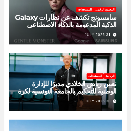
المجتمع الرقمي
المستجدات
سامسونج تكشف عن نظارات Galaxy
الذكية المدعومة بالذكاء الاصطناعي
31 JULY 2026
الرياضة
المستجدات
تعيين رياض الخلادي مديرًا للإدارة
الوطنية للتحكيم بالجامعة التونسية لكرة
السلة
30 JULY 2026