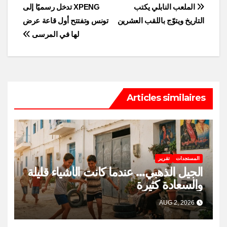
Post
الملعب النابلي يكتب
XPENG تدخل رسميًا إلى
التاريخ ويتوّج باللقب العشرين
تونس وتفتتح أول قاعة عرض
navigation
لها في المرسى
Articles similaires
المستجدات
تقرير
الجيل الذهبي… عندما كانت الأشياء قليلة
والسعادة كثيرة
AUG 2, 2026