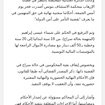
وكانت الدائرة الجنائية المختصة بالنظر في قضايا
الإرهاب بمحكمة الاستئناف بتونس أصدرت فجر يوم
أمس الجمعة، أحكاما سجنية نهائية في حق المتهمين في
ما يعرف “بقضية التآمر على أمن الدولة”.
وتم الترفيع في الحكم على شيماء عيسى إبراهيم
(المتهمة بحالة سراح)، من 18 سنة ابتدائيا إلى 20 سنة
وخطية بـ50 ألف دينار مع مصادرة الأموال الراجعة لها
بالمؤسسات المالية التونسية.
وبخصوص إيقاف بقية المحكومين في حالة سراح في
القضية ذاتها، ذكر المصدر القضائي أنه طبقا للقانون،
فإن الأحكام النهائية الحضورية والنهائية المعتبرة
حضورية تنفذ، وأن التعقيب لا يوقف التنفيذ.
وأشار إلى أن المحاكم مسؤولة عن إصدار الأحكام
ومضامينها، أما الإجراءات المتعلقة بتنفيذ الأحكام فهي