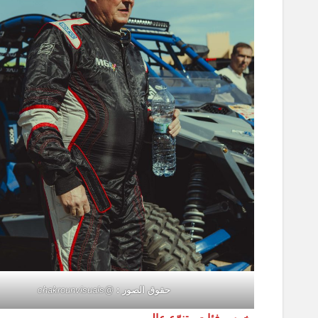
حقوق الصور :
@chakrounvisuals