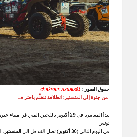
حقوق الصور :
@chakrounvisuals
من جنوة إلى المنستير: انطلاقة تنظَّم باحتراف
تبدأ المغامرة في
29 أكتوبر
بالفحص الفني في
ميناء جنوة 
تونس.
في اليوم التالي (
30 أكتوبر
) تصل القوافل إلى
المنستير
، ا