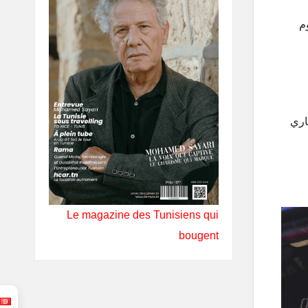
م
اري
Le magazine des Tunisiens qui
bougent