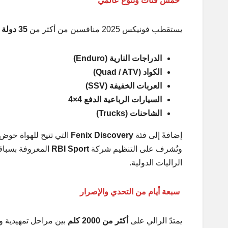
خمس فئات وتنوّع عالمي
يستقطب فونيكس 2025 منافسين من أكثر من
35 دولة
ف
الدراجات النارية (Enduro)
الكواد (Quad / ATV)
العربات الخفيفة (SSV)
السيارات الرباعية الدفع 4×4
الشاحنات (Trucks)
إضافةً إلى فئة
Fenix Discovery
التي تتيح للهواة خوض
وتُشرف على التنظيم شركة
RBI Sport
الراليات الدولية.
سبعة أيام من التحدي والإصرار
يمتدّ الرالي على
أكثر من 2000 كلم
بين مراحل تمهيدية و