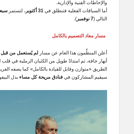
والإحاطات الفنية والإدارية.
أما السباقات الفعلية فتنطلق في
31 أكتوبر
، لتستمر
سبعة 
التالي (
7 نوفمبر
).
مسار معاد التصميم بالكامل
أعلن المنظِّمون هذا العام عن مسار
لم يُستعمل من قبل
ف
أنهار جافة، ثم امتدادٌ طويل من الكثبان الرملية في قلب 
الطريق «متوازن وقابل للقيادة بالكامل» كما يصفه الفري
سيقيم المشاركون في
فنادق مريحة كل مساء
بدل البيفو