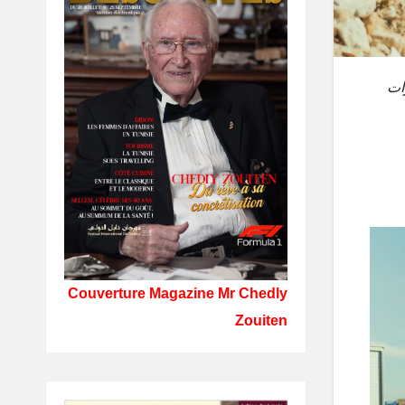
ات
Couverture Magazine Mr Chedly
Zouiten