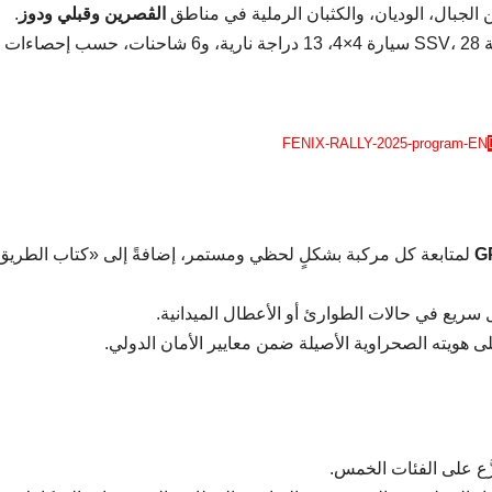
ين الجبال، الوديان، والكثبان الرملية في مناطق
الڨصرين وقبلي ودوز
.
سيخوضون هذا التحدي، بينهم 37 مركبة SSV، 28 سيارة 4×4، 13 دراجة نارية، و6 شاحنات، حسب إحصاءات
FENIX-RALLY-2025-program-EN
GP
لمتابعة كل مركبة بشكلٍ لحظي ومستمر، إضافةً إلى «كتاب الطريق
 سريع في حالات الطوارئ أو الأعطال الميدانية.
لى هويته الصحراوية الأصيلة ضمن معايير الأمان الدولي.
زَّع على الفئات الخمس.