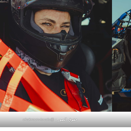
حقوق الصور :
@chakrounvisuals