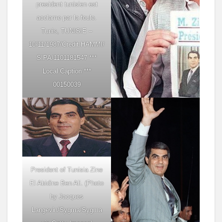
president tunisien est
acclame par la foule.
Tunis, TUNISIE –
10/11/1987/Credit:HAMMI/
SIPA/1101181547 ***
Local Caption ***
00150039
President of Tunisia Zine
El Abidine Ben Ali. (Photo
by Jacques
Langevin/Sygma/Sygma