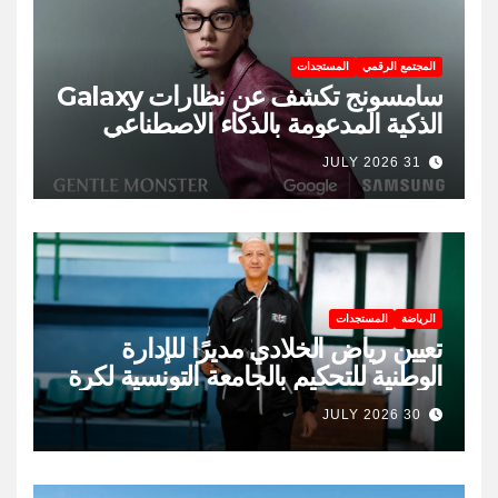
المجتمع الرقمي
المستجدات
سامسونج تكشف عن نظارات Galaxy
الذكية المدعومة بالذكاء الاصطناعي
31 JULY 2026
الرياضة
المستجدات
تعيين رياض الخلادي مديرًا للإدارة
الوطنية للتحكيم بالجامعة التونسية لكرة
السلة
30 JULY 2026