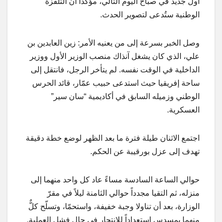
أول جديد في صباح اليوم التالي، مؤكداً أنّ التلفزة
الوطنية ستُدعى لتصوير الحدث.
وصل الخبر بسرعة إلى من يعنيه الأمر: زين العابدين بن
علي، الذي كان يشغل آنذاك منصب الوزير الأول ووزير
الداخلية في الوقت نفسه. لم يتأخر الرجل، فانتقل إلى
ساحة إفريقيا حيث استدعى حبيب عمّار، قائد الحرس
الوطني وزميله السابق في أكاديمية “سان سير”
العسكرية.
اجتمع الاثنان طيلة فترة ما بعد الظهر لوضع خطة دقيقة
تهدف إلى عزل بورقيبة عن الحكم.
حوالي الساعة السادسة مساءً عاد كل واحد منهما إلى
منزله، ثم التقيا مجدداً حوالي الثامنة ليلاً في مقرّ
الوزارة، بعد أن تناولا وجبة خفيفة، واستحمّا، وتسلّح كلٌّ
منهما بمسدس استعداداً للانتحار في حال فشل العملية.