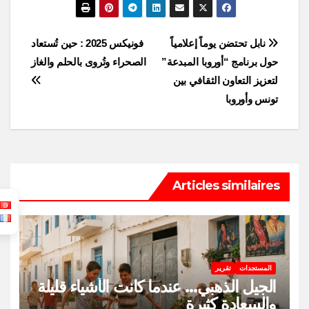
Post
نابل تحتضن يوماً إعلامياً
فونيكس 2025 : حين تُستعاد
حول برنامج “أوروبا المبدعة”
الصحراء وتُروى بالحلم والغاز
navigation
لتعزيز التعاون الثقافي بين
تونس وأوروبا
Articles similaires
المستجدات
تقرير
الجيل الذهبي… عندما كانت الأشياء قليلة
والسعادة كثيرة