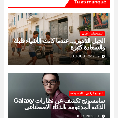
Tu as manqué
المستجدات
تقرير
الجيل الذهبي… عندما كانت الأشياء قليلة
والسعادة كثيرة
2 AUGUST 2026
المجتمع الرقمي
المستجدات
سامسونج تكشف عن نظارات Galaxy
الذكية المدعومة بالذكاء الاصطناعي
31 JULY 2026