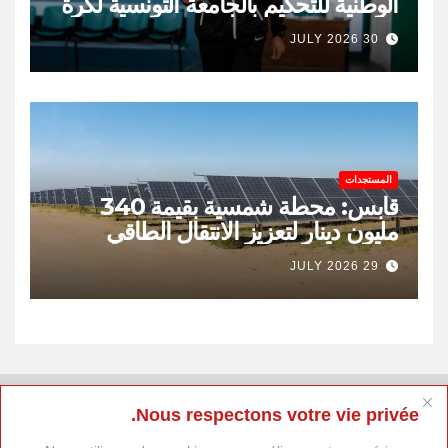
الوطنية للتحكيم بالجامعة التونسية لكرة
السلة
30 JULY 2026
المستجدات
قابس: محطة شمسية بقيمة 340
مليون دينار لتعزيز الانتقال الطاقي
وخلق 400 موطن شغل
29 JULY 2026
Nous respectons votre vie privée.