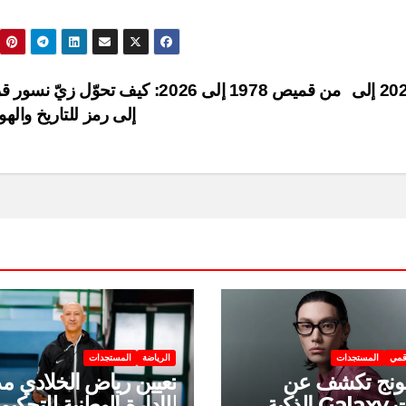
عمر أرتان.. من صدمة الاستبعاد من مونديال 2026 إلى
من قميص 1978 إلى 2026: كيف تحوّل زيّ نس
إلى رمز للتاريخ والهو
قمي
المستجدات
الرياضة
المستجدات
نج تكشف عن
تعيين رياض الخلادي مدي
نظارات Galaxy الذكية
للإدارة الوطنية للتحكيم