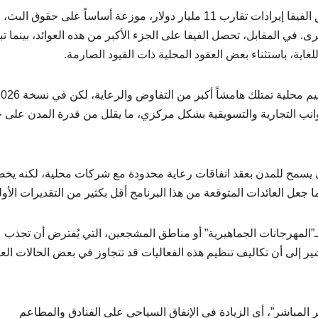
وفق التقديرات المالية المرتبطة بالبطولة، يتوقع أن تحقق الفيفا إيرادات تقارب 11 مليار دولار، موزعة أساساً على حقوق البث،
ى. في المقابل، تحصل الفيفا على الجزء الأكبر من هذه العوائد، بينما ت
اية، باستثناء بعض العقود المحلية ذات القيود الصارمة.
لجوانب التجارية والتسويقية بشكل مركزي، ما يقلل من قدرة المدن على
لذي يسمح للمدن بعقد اتفاقات رعاية محدودة مع شركات محلية، لكنه يخ
جعل العائدات المتوقعة من هذا البرنامج أقل بكثير من التقديرات الأولي
المهرجانات الجماهيرية” أو مناطق المشجعين، التي يُفترض أن تجذب
شير إلى أن تكاليف تنظيم هذه الفعاليات قد تتجاوز في بعض الحالات العو
ر المباشر”، أي الزيادة في الإنفاق السياحي على الفنادق والمطاعم