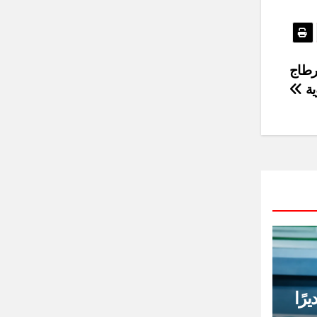
ور قرطاج
ية
رًا