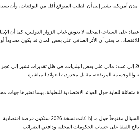
 مدن أمريكية تشير إلى أن الطلب المتوقع أقل من التوقعات، وأن نسبة
تماد على السياحة المحلية لا يعوض غياب الزوار الدوليين، كما أن الإنفا
للاقتصاد، ما يعني أن الأثر الصافي على بعض المدن قد يكون محدوداً أو
وتزداد المخاوف من أن تتحول استضافة كأس العالم 2026 إلى عبء مالي على بعض البلديات، في ظل تقديرات تشير إلى عجز
واللوجستية المرتفعة، مقابل محدودية العوائد المباشرة.
تفائلة للغاية حول العوائد الاقتصادية للبطولة، بينما تعتبرها جهات محل
وبين وعود النمو الاقتصادي والجدل حول التكاليف، يبقى السؤال مفتوحاً حول ما إذا كانت نسخة 2026 ستكون فرصة اقتصادية
الح الفيفا على حساب الحكومات المحلية ودافعي الضرائب.