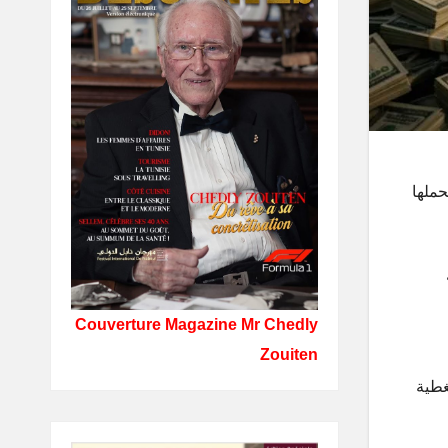
حملها
Couverture Magazine Mr Chedly
Zouiten
غطية