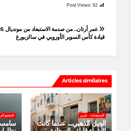
Post Views:
92
Post
قيادة كأس السوبر الأوروبي في سالزبورغ
navigation
Articles similaires
المستجدات
تقرير
المجتمع الر
الجيل الذهبي… عندما كانت
سامسو
الأشياء قليلة والسعادة