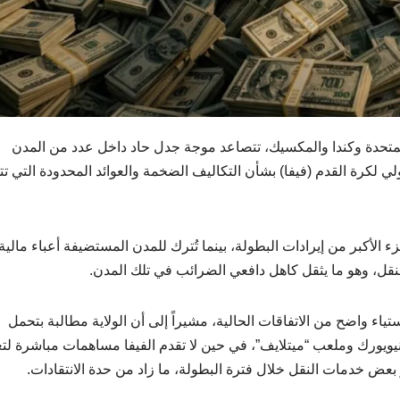
كأس العالم 2026 في الولايات المتحدة وكندا والمكسيك، تتصاعد موجة جدل حاد داخل عدد من المدن
لي لكرة القدم (فيفا) بشأن التكاليف الضخمة والعوائد المحدودة التي تت
 الأكبر من إيرادات البطولة، بينما تُترك للمدن المستضيفة أعباء مالية
والنقل، وهو ما يثقل كاهل دافعي الضرائب في تلك المدن.
تياء واضح من الاتفاقات الحالية، مشيراً إلى أن الولاية مطالبة بتحمل
نيويورك وملعب “ميتلايف”، في حين لا تقدم الفيفا مساهمات مباشرة لت
 بعض خدمات النقل خلال فترة البطولة، ما زاد من حدة الانتقادات.