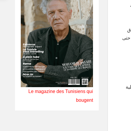
ق
 حتى
ية
Le magazine des Tunisiens qui
bougent