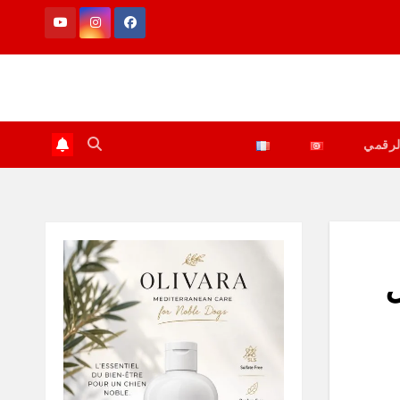
لرقمي
ل