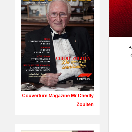
ة
Couverture Magazine Mr Chedly
Zouiten