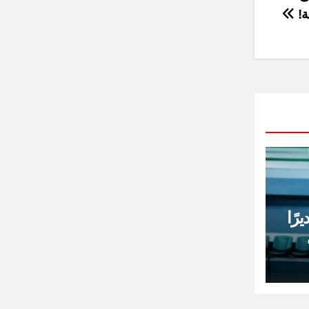
ة!
رًا