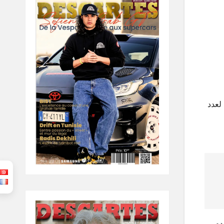
 لعدد
دم