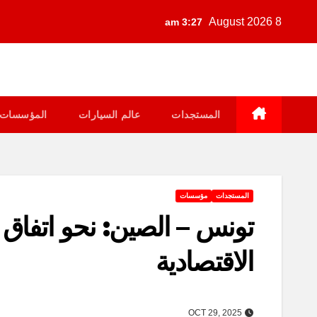
Ski
8 August 2026
3:27 am
t
conten
المستجدات
عالم السيارات
المؤسسات
المستجدات
مؤسسات
تونس – الصين: نحو اتفاق ل
الاقتصادية
OCT 29, 2025