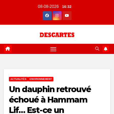
Skip
08-08-2026
16:32
to
content
ACTUALITÉS
ENVIRONNEMENT
Un dauphin retrouvé
échoué à Hammam
Lif… Est-ce un