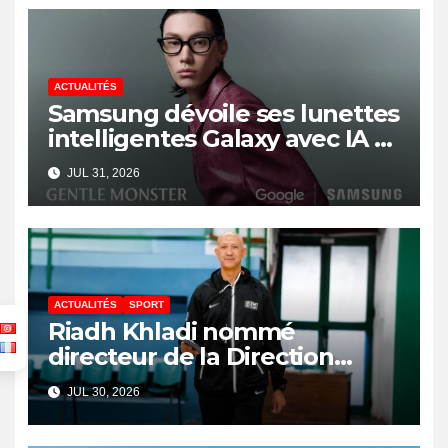
ACTUALITÉS
Samsung dévoile ses lunettes
intelligentes Galaxy avec IA et
Gemini
JUL 31, 2026
ACTUALITÉS
SPORT
Riadh Khladi nommé
directeur de la Direction
Nationale de l’Arbitrage
JUL 30, 2026