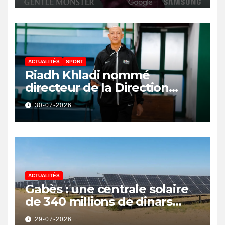
ACTUALITÉS
SPORT
Riadh Khladi nommé
directeur de la Direction
Nationale de l’Arbitrage
30-07-2026
ACTUALITÉS
Gabès : une centrale solaire
de 340 millions de dinars
pour renforcer la transition
29-07-2026