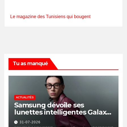
Le magazine des Tunisiens qui bougent
Tu as manqué
ACTUALITÉS
Samsung dévoile ses
lunettes intelligentes Galaxy
avec IA et Gemini
31-07-2026