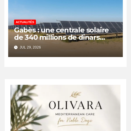
ACTUALITÉS
Gabès : une centrale solaire
de 340 millions de dinars
pour renforcer la transition
JUL 29, 2026
énergétique et créer 400
emplois