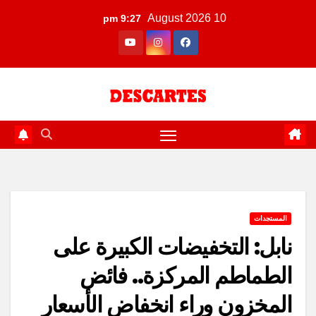
Ski
10 August 2026
9:27 pm
t
conten
المستجدات
نابل: التخفيضات الكبيرة على
الطماطم المركزة.. فائض
المخزون وراء انخفاض الأسعار