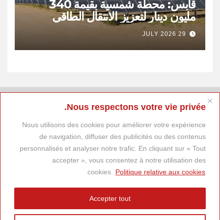
قابس: محطة شمسية بقيمة 340
مليون دينار لتعزيز الانتقال الطاقي
وخلق 400 موطن شغل
29 JULY 2026
Nous respectons votre vie privée.
Nous utilisons des cookies pour améliorer votre expérience
de navigation, diffuser des publicités ou des contenus
personnalisés et analyser notre trafic. En cliquant sur « Tout
accepter », vous consentez à notre utilisation des
cookies.
Politique relative aux cookies
Accepter tout