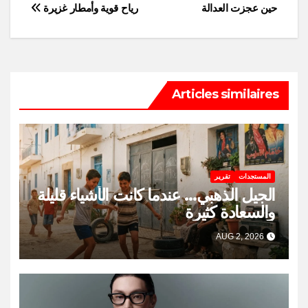
navigation
حين عجزت العدالة
رياح قوية وأمطار غزيرة
Articles similaires
المستجدات
تقرير
الجيل الذهبي… عندما كانت الأشياء قليلة
والسعادة كثيرة
AUG 2, 2026