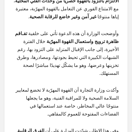
الالتزام بالتزود بالقهوة حصريًا من وحدات القلي المحلية
،
مع الامتناع الفوري عن التعامل بالقهوة المهرّبة، معتبرة
إياها منتوجًا
غير آمن وغير خاضع للرقابة الصحية
.
وأوضحت الوزارة أن هذه الدعوة تأتي على خلفية
تفـاقم
ظاهرة ترويج واستعمال القهوة المهرّبة
خلال الفترة
الأخيرة، إلى جانب الإقبال المتزايد على التزود بها، رغم
الشبهات الكبيرة التي تحيط بجودتها، ومصادرها، وطرق
تخزينها وعرضها، وهو ما يشكّل تهديدًا مباشرًا لصحة
المستهلك.
وأكدت وزارة التجارة أن القهوة المهرّبة لا تخضع لمعايير
السلامة الصحية ولا للمراقبة الفنية، وهو ما يجعلها
منتوجًا عالي المخاطر، خاصة عند استعمالها في
الفضاءات المفتوحة للعموم كالمقاهي.
وفي هذا الإطار، شدّدت الوزارة على أن
الفرق الرقابية