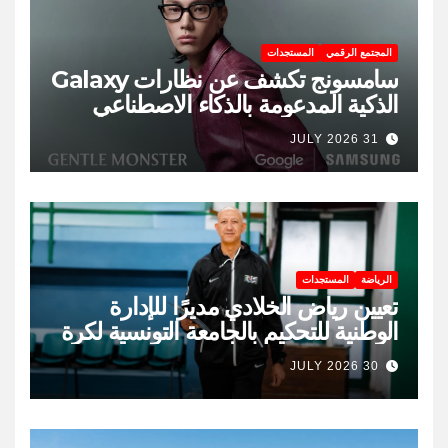
المجتمع الرقمي
المستجدات
سامسونج تكشف عن نظارات Galaxy
الذكية المدعومة بالذكاء الاصطناعي
31 JULY 2026
الرياضة
المستجدات
تعيين رياض الخلادي مديرًا للإدارة
الوطنية للتحكيم بالجامعة التونسية لكرة
السلة
30 JULY 2026