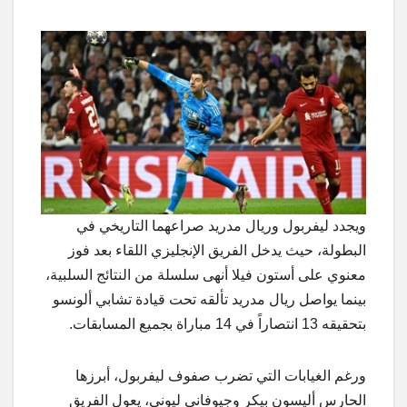
ويجدد ليفربول وريال مدريد صراعهما التاريخي في
البطولة، حيث يدخل الفريق الإنجليزي اللقاء بعد فوز
معنوي على أستون فيلا أنهى سلسلة من النتائج السلبية،
بينما يواصل ريال مدريد تألقه تحت قيادة تشابي ألونسو
بتحقيقه 13 انتصاراً في 14 مباراة بجميع المسابقات.
ورغم الغيابات التي تضرب صفوف ليفربول، أبرزها
الحارس أليسون بيكر وجيوفاني ليوني، يعول الفريق