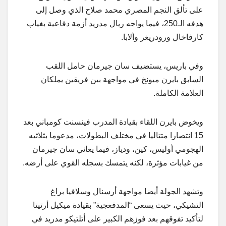
على تألق النجم المصري محمد صلاح الذي وصل إلى
هدفه الـ250، فيما يواجه ريال مدريد أزمة دفاعية بغياب
كارفاخال ورودريغر وألابا.
وفي باريس، يستضيف سان جيرمان حامل اللقب
السابق بايرن ميونخ في مواجهة بين فريقين يملكان
العلامة الكاملة.
ويخوض بايرن اللقاء بقيادة المدرب فينسنت كومباني بعد
15 انتصارا متتاليا في مختلف البطولات، مدعوما بثلاثيه
الهجومي أوليس، كين، ودياز، فيما يعاني سان جيرمان
من غيابات مؤثرة، لكنه يتمسك بسجله القوي على أرضه.
وتشهد الجولة أيضا مواجهة أرسنال وسلافيا براغ
التشيكي، حيث يسعى “المدفعجية” بقيادة ميكيل أرتيتا
لتأكيد تفوقهم بعد فوزهم الكبير على أتلتيكو مدريد في