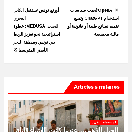
Post
OpenAI تُحدث سياسات
أورنج تونس تستقبل الكابل
استخدام ChatGPT وتمنع
البحري
navigation
تقديم نصائح طبية أو قانونية أو
الجديد MEDUSA: خطوة
مالية مخصصة
استراتيجية نحو تعزيز الربط
بين تونس ومنطقة البحر
الأبيض المتوسط
Articles similaires
المستجدات
تقرير
الجيل الذهبي… عندما كانت الأشياء قليلة