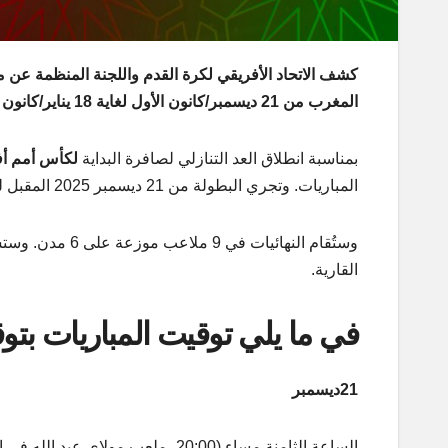
المغرب من 21 ديسمبر/كانون الأول لغاية 18 يناير/كانون الثاني 2026، إضافة إلى الملاعب التي ستحتضنها.
بمناسبة انطلاق العد التنازلي لصافرة البداية
لكأس أمم أفريق
المباريات. وتجري البطولة من 21 ديسمبر 2025 المقبل لغاية 18 جانفي 2026.
القارية.
في ما يلي توقيت المباريات بت
21ديسمبر
الساعة الثامنة مساء (20:00، ملعب مولاي عبد الله في الرباط): المغرب – جزر القمر (المجموعة 1)