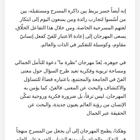
إنه أيضاً جسر يربط بين ذاكرة المسرح ومستقبله، بين
من أسّسوا لتجارب رائدة ومن يسعون اليوم إلى ابتكار
لغتهم المسرحية الخاصة. ومن خلال هذا التفاعل الخلّاق،
يسعى المهرجان إلى إعادة الاعتبار للفنّ كفعل إنسانيّ
مقاوم، وكوسيلة للتفكير في الذات والعالم.
في جوهره، يُعدّ مهرجان “نظرة ما” دعوة للتأمل الجمالي
ومساحة تربوية وفكرية تعيد طرح السؤال حول معنى
الفنّ في الجامعة والمجتمع، باعتباره فضاءً للتساؤل
والاكتشاف والبحث عن المعنى. فالفنّ، كما يؤمن به
المهرجان، ليس ترفاً، بل ضرورة فكرية وروحية تمكّن
الإنسان من رؤية العالم بعيون جديدة، والبحث عن
الحقيقة عبر الجمال
وهكذا، يطمح المهرجان إلى أن يجعل من المسرح منهجاً
في التفكير والحياة، وأن يمنح الشباب القدرة على الحلم