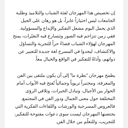
إن تخصيص هذا المهرجان لفئة الشباب والتلاميذ وطلبة
الجامعات ليس اختياراً عابراً، بل هو رهان على الجيل
الذي يحمل اليوم مشعل التفكير والإبداع والمسؤولية.
ففي زمن تتزاحم فيه الصور وتتسارع فيه التغيّرات، يمنح
المهرجان لهؤلاء الشباب فضاءً حراً للتجربة والتساؤل
والاكتشاف، ليجدوا في المسرح لغة جديدة للتعبير عن
ذواتهم، وأداةً للتفكير في الواقع والخيال معاً.
يطمح مهرجان “نظرة ما” إلى أن يكون ملتقى بين الفن
والمعرفة، ومختبراً تربوياً وجمالياً تُفتح فيه الأبواب أمام
الحوار بين الأجيال، وتبادل الخبرات، وتلاقي الرؤى
المختلفة حول معنى الجمال ودور الفن في المجتمع.
فالعروض المسرحية والورشات واللقاءات الفكرية التي
يحتضنها المهرجان ليست سوى دعوات مفتوحة للتفكير،
للتجريب، وللتعلّم من خلال الفن.